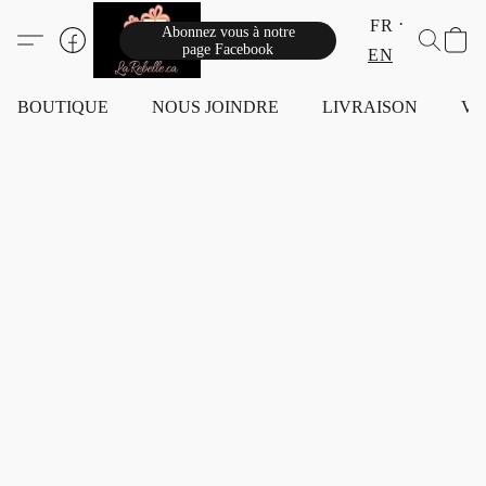
FR
Abonnez vous à notre
page Facebook
EN
BOUTIQUE
NOUS JOINDRE
LIVRAISON
VI