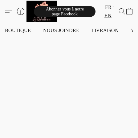
FR
Abonnez vous à notre
page Facebook
EN
BOUTIQUE
NOUS JOINDRE
LIVRAISON
VI