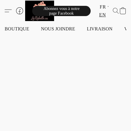
FR
Abonnez vous à notre
page Facebook
EN
BOUTIQUE
NOUS JOINDRE
LIVRAISON
VI