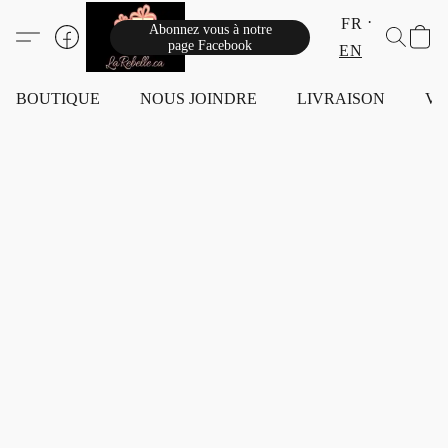
FR
Abonnez vous à notre
page Facebook
EN
BOUTIQUE
NOUS JOINDRE
LIVRAISON
VI