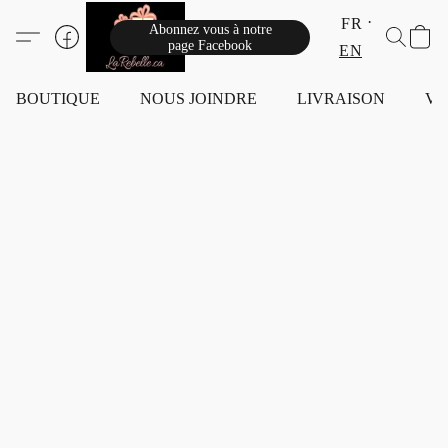
FR
Abonnez vous à notre
page Facebook
EN
BOUTIQUE
NOUS JOINDRE
LIVRAISON
VI