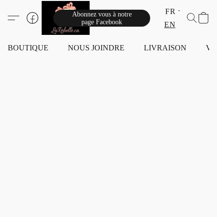
FR
Abonnez vous à notre
page Facebook
EN
BOUTIQUE
NOUS JOINDRE
LIVRAISON
VI