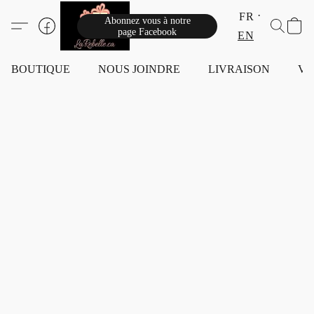
FR
Abonnez vous à notre
page Facebook
EN
BOUTIQUE
NOUS JOINDRE
LIVRAISON
VI