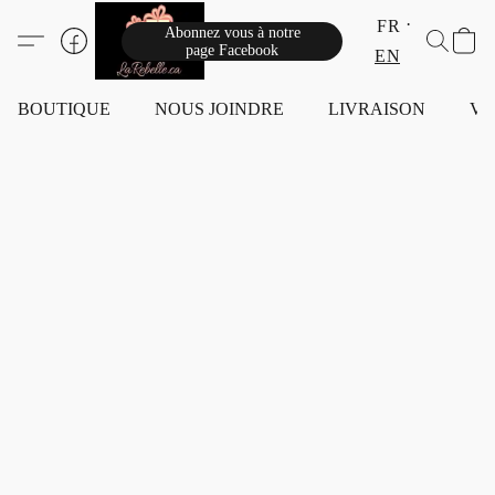
FR
Abonnez vous à notre
page Facebook
EN
BOUTIQUE
NOUS JOINDRE
LIVRAISON
VI