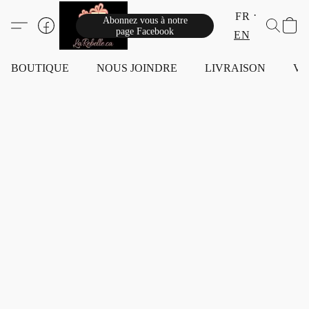
FR
Abonnez vous à notre
page Facebook
EN
BOUTIQUE
NOUS JOINDRE
LIVRAISON
VI