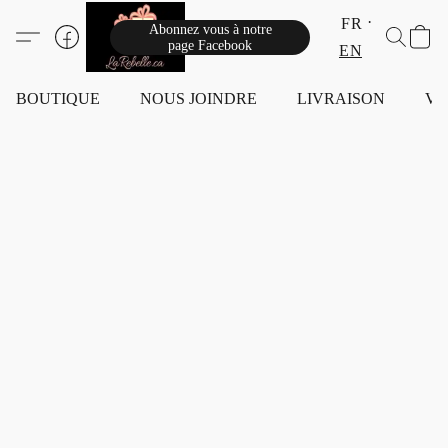
FR
Abonnez vous à notre
page Facebook
EN
BOUTIQUE
NOUS JOINDRE
LIVRAISON
VI