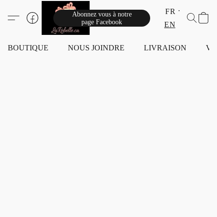
FR
Abonnez vous à notre
page Facebook
EN
BOUTIQUE
NOUS JOINDRE
LIVRAISON
VI