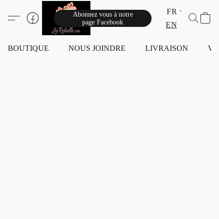
FR
Abonnez vous à notre
page Facebook
EN
BOUTIQUE
NOUS JOINDRE
LIVRAISON
VI