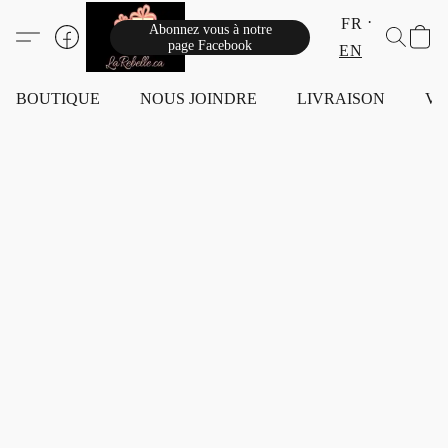
FR
Abonnez vous à notre
page Facebook
EN
BOUTIQUE
NOUS JOINDRE
LIVRAISON
VI