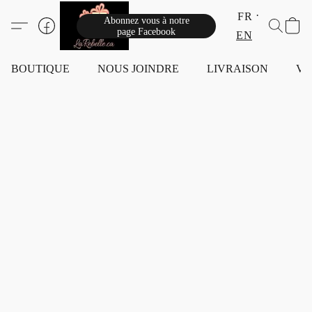
FR
Abonnez vous à notre
page Facebook
EN
BOUTIQUE
NOUS JOINDRE
LIVRAISON
VI