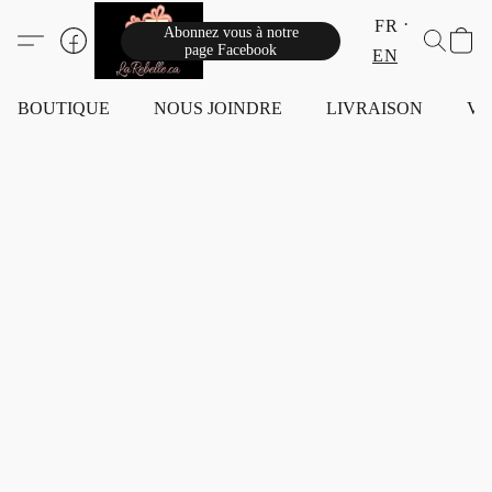
FR
Abonnez vous à notre
page Facebook
EN
BOUTIQUE
NOUS JOINDRE
LIVRAISON
VI