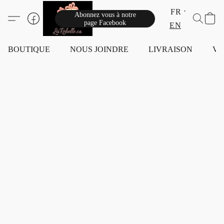
FR
Abonnez vous à notre
page Facebook
EN
BOUTIQUE
NOUS JOINDRE
LIVRAISON
VI