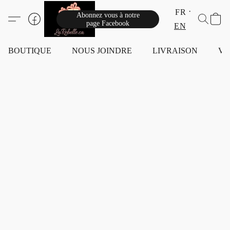
FR
Abonnez vous à notre
page Facebook
EN
BOUTIQUE
NOUS JOINDRE
LIVRAISON
VI