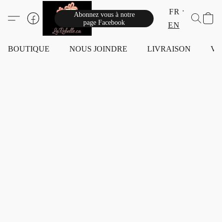
FR
Abonnez vous à notre
page Facebook
EN
BOUTIQUE
NOUS JOINDRE
LIVRAISON
VI