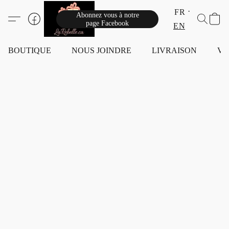
FR
Abonnez vous à notre
page Facebook
EN
BOUTIQUE
NOUS JOINDRE
LIVRAISON
VI