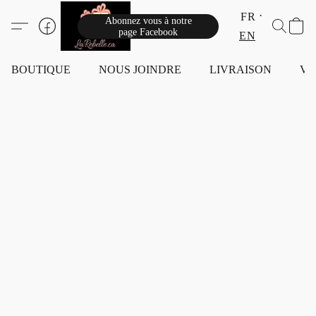
FR
Abonnez vous à notre
page Facebook
EN
BOUTIQUE
NOUS JOINDRE
LIVRAISON
VI