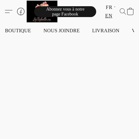
FR
Abonnez vous à notre
page Facebook
EN
BOUTIQUE
NOUS JOINDRE
LIVRAISON
VI