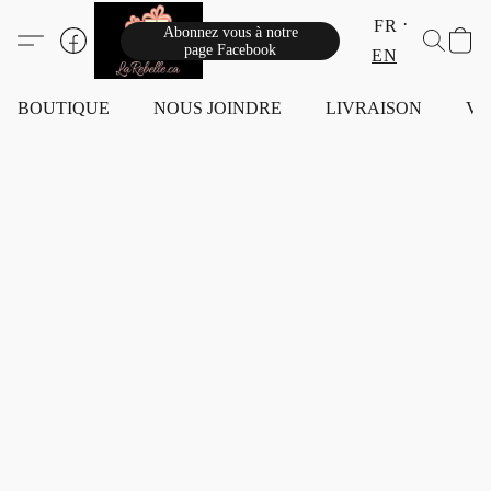
FR
Abonnez vous à notre
page Facebook
EN
BOUTIQUE
NOUS JOINDRE
LIVRAISON
VI