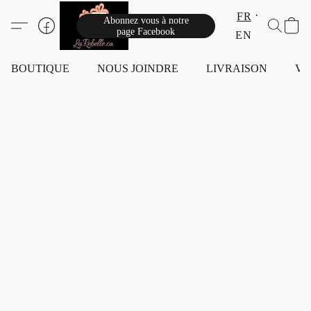
FR
Abonnez vous à notre
page Facebook
EN
BOUTIQUE
NOUS JOINDRE
LIVRAISON
VI