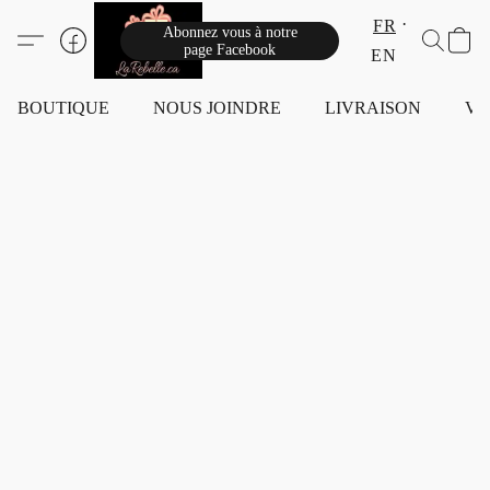
FR
Abonnez vous à notre
page Facebook
EN
BOUTIQUE
NOUS JOINDRE
LIVRAISON
VI