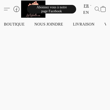
FR
Abonnez vous à notre
page Facebook
EN
BOUTIQUE
NOUS JOINDRE
LIVRAISON
VI