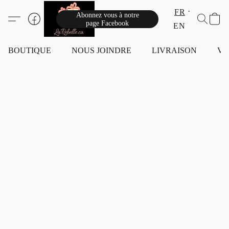
FR
Abonnez vous à notre
page Facebook
EN
BOUTIQUE
NOUS JOINDRE
LIVRAISON
VI