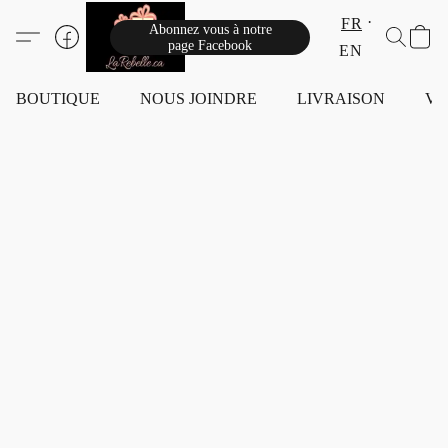
FR
Abonnez vous à notre
page Facebook
EN
BOUTIQUE
NOUS JOINDRE
LIVRAISON
VI