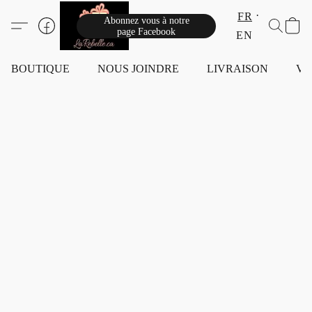
FR
Abonnez vous à notre
page Facebook
EN
BOUTIQUE
NOUS JOINDRE
LIVRAISON
VI