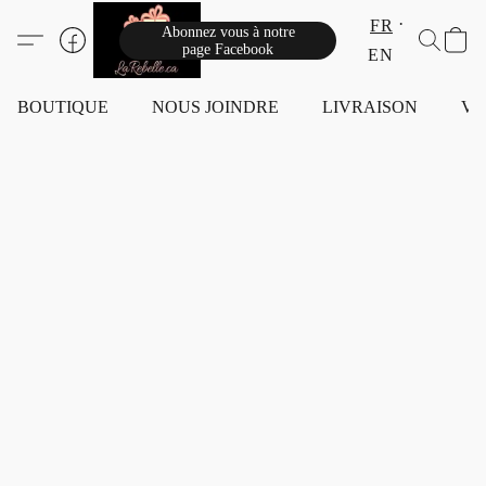
FR
Abonnez vous à notre
page Facebook
EN
BOUTIQUE
NOUS JOINDRE
LIVRAISON
VI