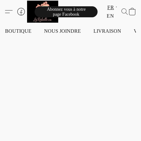
FR
Abonnez vous à notre
page Facebook
EN
BOUTIQUE
NOUS JOINDRE
LIVRAISON
VI