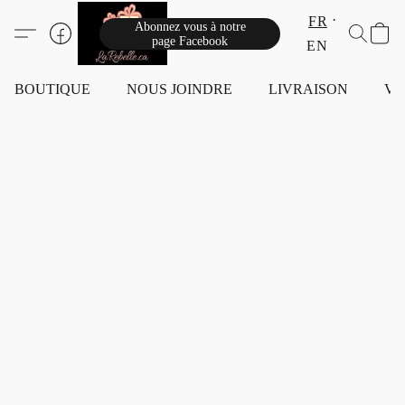
FR
Abonnez vous à notre
page Facebook
EN
BOUTIQUE
NOUS JOINDRE
LIVRAISON
VI