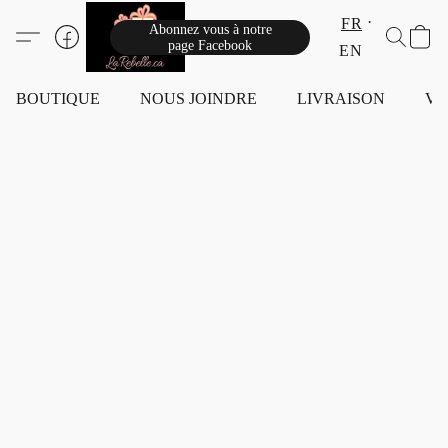
FR
Abonnez vous à notre
page Facebook
EN
BOUTIQUE
NOUS JOINDRE
LIVRAISON
VI