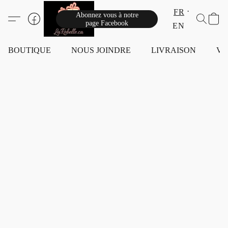
FR
Abonnez vous à notre
page Facebook
EN
BOUTIQUE
NOUS JOINDRE
LIVRAISON
VI