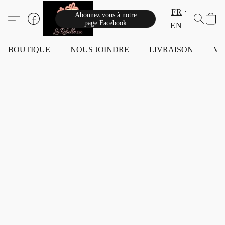
FR
Abonnez vous à notre
page Facebook
EN
BOUTIQUE
NOUS JOINDRE
LIVRAISON
VI