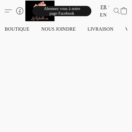
FR
Abonnez vous à notre
page Facebook
EN
BOUTIQUE
NOUS JOINDRE
LIVRAISON
VI