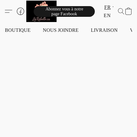
FR
Abonnez vous à notre
page Facebook
EN
BOUTIQUE
NOUS JOINDRE
LIVRAISON
VI