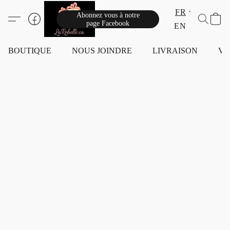
FR
Abonnez vous à notre
page Facebook
EN
BOUTIQUE
NOUS JOINDRE
LIVRAISON
VI