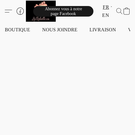
FR
Abonnez vous à notre
page Facebook
EN
BOUTIQUE
NOUS JOINDRE
LIVRAISON
VI