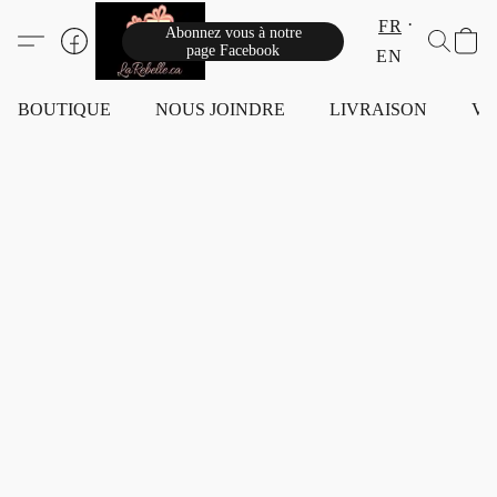
FR
Abonnez vous à notre
page Facebook
EN
BOUTIQUE
NOUS JOINDRE
LIVRAISON
VI