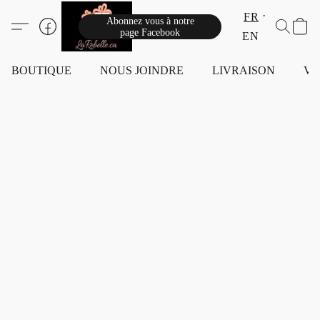
FR
Abonnez vous à notre
page Facebook
EN
BOUTIQUE
NOUS JOINDRE
LIVRAISON
VI