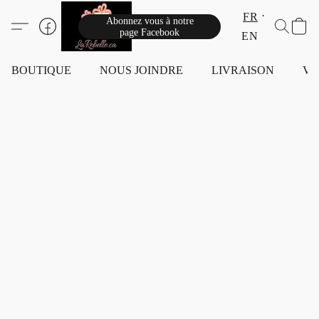
FR
Abonnez vous à notre
page Facebook
EN
BOUTIQUE
NOUS JOINDRE
LIVRAISON
VI