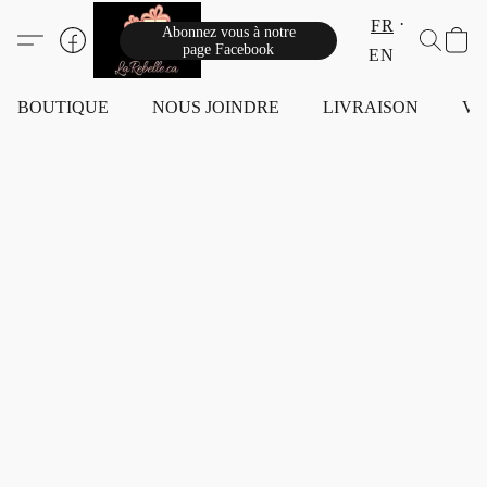
FR
Abonnez vous à notre
page Facebook
EN
BOUTIQUE
NOUS JOINDRE
LIVRAISON
VI