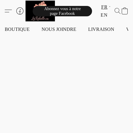
FR
Abonnez vous à notre
page Facebook
EN
BOUTIQUE
NOUS JOINDRE
LIVRAISON
VI