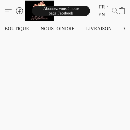
FR
Abonnez vous à notre
page Facebook
EN
BOUTIQUE
NOUS JOINDRE
LIVRAISON
VI