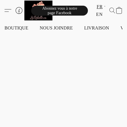
FR
Abonnez vous à notre
page Facebook
EN
BOUTIQUE
NOUS JOINDRE
LIVRAISON
VI