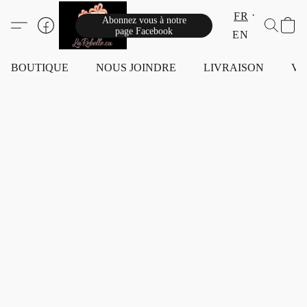
FR
Abonnez vous à notre
page Facebook
EN
BOUTIQUE
NOUS JOINDRE
LIVRAISON
VI