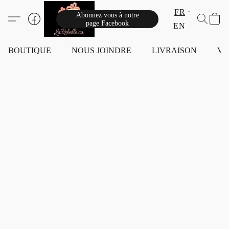
FR
Abonnez vous à notre
page Facebook
EN
BOUTIQUE
NOUS JOINDRE
LIVRAISON
VI