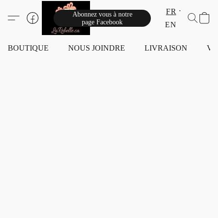
FR
Abonnez vous à notre
page Facebook
EN
BOUTIQUE
NOUS JOINDRE
LIVRAISON
VI