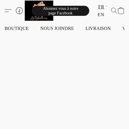
FR
Abonnez vous à notre
page Facebook
EN
BOUTIQUE
NOUS JOINDRE
LIVRAISON
VI