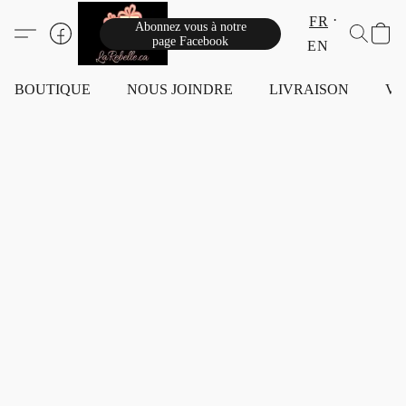
FR
Abonnez vous à notre
page Facebook
EN
BOUTIQUE
NOUS JOINDRE
LIVRAISON
VI